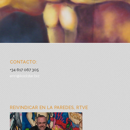
CONTACTO:
+34 617 067 305
enri@koolstar.biz
REIVINDICAR EN LA PAREDES, RTVE